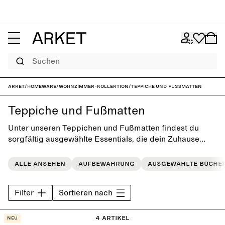
Suchen
ARKET
/
Homeware
/
Wohnzimmer-Kollektion
/
Teppiche und Fußmatten
Teppiche und Fußmatten
Unter unseren Teppichen und Fußmatten findest du
sorgfältig ausgewählte Essentials, die dein Zuhause
aufwerten. Das zeitlose, einfache Design der Modelle
kommt nicht aus der Mode.
Alle ansehen
Aufbewahrung
Ausgewählte Büche
Filter
Sortieren nach
4 Artikel
Neu