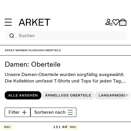
Suchen
ARKET
/
Women
/
Kleidung
/
Oberteile
Damen: Oberteile
Unsere Damen-Oberteile wurden sorgfältig ausgewählt.
Die Kollektion umfasst T-Shirts und Tops für jeden Tag,
die sich durch ihr einfaches, zeitloses Design
auszeichnen.
Alle ansehen
Ärmellose Oberteile
Langarmobert
Filter
Sortieren nach
131 Artikel
Neu
Neu