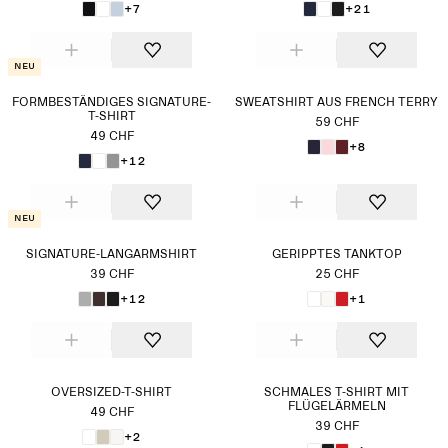
+7
+21
Neu
FORMBESTÄNDIGES SIGNATURE-
SWEATSHIRT AUS FRENCH TERRY
T-SHIRT
59 CHF
49 CHF
+8
+12
Neu
SIGNATURE-LANGARMSHIRT
GERIPPTES TANKTOP
39 CHF
25 CHF
+12
+1
OVERSIZED-T-SHIRT
SCHMALES T-SHIRT MIT
FLÜGELÄRMELN
49 CHF
39 CHF
+2