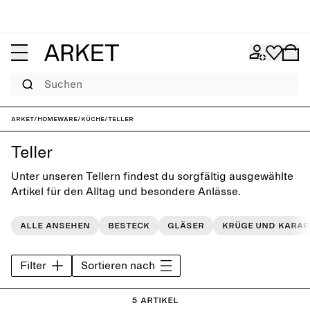
Suchen
ARKET
/
Homeware
/
Küche
/
Teller
Teller
Unter unseren Tellern findest du sorgfältig ausgewählte
Artikel für den Alltag und besondere Anlässe.
Alle ansehen
Besteck
Gläser
Krüge und Karaf
Filter
Sortieren nach
5 Artikel