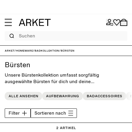
Suchen
ARKET
/
Homeware
/
Badkollektion
/
Bürsten
Bürsten
Unsere Bürstenkollektion umfasst sorgfältig
ausgewählte Bürsten für dich und deine
Kleidungsstücke.
Alle ansehen
Aufbewahrung
Badaccessoires
Filter
Sortieren nach
2 Artikel