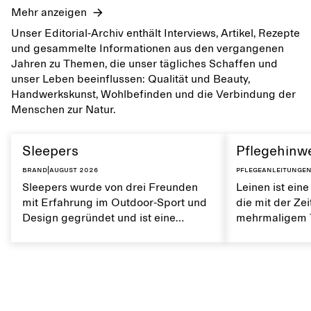
Mehr anzeigen
Unser Editorial-Archiv enthält Interviews, Artikel, Rezepte
und gesammelte Informationen aus den vergangenen
Jahren zu Themen, die unser tägliches Schaffen und
unser Leben beeinflussen: Qualität und Beauty,
Handwerkskunst, Wohlbefinden und die Verbindung der
Menschen zur Natur.
Sleepers
Pflegehinwe
Brand
|
August 2026
Pflegeanleitunge
Sleepers wurde von drei Freunden
Leinen ist eine
mit Erfahrung im Outdoor-Sport und
die mit der Ze
Design gegründet und ist eine
mehrmaligem T
norwegische Schuhmarke, die von
Es ist atmungs
einem aktiven Alltag und dem Leben
weiche Textur.
in der Stadt und am Meer inspiriert
von Leinen trä
ist. Die Marke bietet eine Alternative
natürlichen Ei
zu vollständig synthetischen Flip-
erhalten.
Flops und zeichnet sich durch klare,