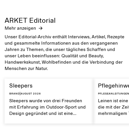
ARKET Editorial
Mehr anzeigen
Unser Editorial-Archiv enthält Interviews, Artikel, Rezepte
und gesammelte Informationen aus den vergangenen
Jahren zu Themen, die unser tägliches Schaffen und
unser Leben beeinflussen: Qualität und Beauty,
Handwerkskunst, Wohlbefinden und die Verbindung der
Menschen zur Natur.
Sleepers
Pflegehinwe
Brand
|
August 2026
Pflegeanleitunge
Sleepers wurde von drei Freunden
Leinen ist eine
mit Erfahrung im Outdoor-Sport und
die mit der Ze
Design gegründet und ist eine
mehrmaligem T
norwegische Schuhmarke, die von
Es ist atmungs
einem aktiven Alltag und dem Leben
weiche Textur.