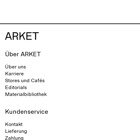
in der Stadt und am Meer inspiriert
von Leinen trä
ist. Die Marke bietet eine Alternative
natürlichen Ei
zu vollständig synthetischen Flip-
erhalten.
Flops und zeichnet sich durch klare,
minimalistische Linien, Komfort und
Vielseitigkeit in verschiedenen
Situationen aus.
Über ARKET
Über uns
Karriere
Stores und Cafés
Editorials
Materialbibliothek
Kundenservice
Kontakt
Lieferung
Zahlung