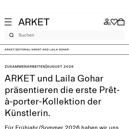
Suchen
ARKET
/
Editorial
/
ARKET and Laila Gohar
Zusammenarbeiten
|
August 2026
ARKET und Laila Gohar
präsentieren die erste Prêt-
à-porter-Kollektion der
Künstlerin.
Für Frühjahr/Sommer 2026 haben wir uns