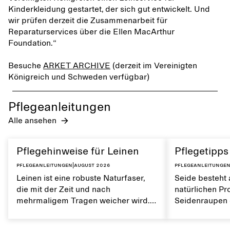
Kinderkleidung gestartet, der sich gut entwickelt. Und
wir prüfen derzeit die Zusammenarbeit für
Reparaturservices über die Ellen MacArthur
Foundation.“
Besuche
ARKET ARCHIVE
(derzeit im Vereinigten
Königreich und Schweden verfügbar)
Pflegeanleitungen
Alle ansehen
Pflegehinweise für Leinen
Pflegetipps
Pflegeanleitungen
|
August 2026
Pflegeanleitunge
Leinen ist eine robuste Naturfaser,
Seide besteht 
die mit der Zeit und nach
natürlichen Pr
mehrmaligem Tragen weicher wird.
Seidenraupen e
Es ist atmungsaktiv und hat eine
überraschend r
weiche Textur. Die richtige Pflege
atmungsaktiv 