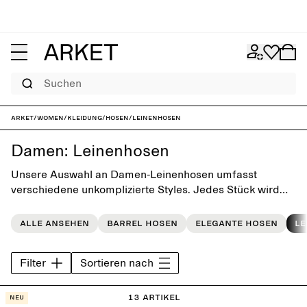
Suchen
ARKET
/
Women
/
Kleidung
/
Hosen
/
Leinenhosen
Damen: Leinenhosen
Unsere Auswahl an Damen-Leinenhosen umfasst
verschiedene unkomplizierte Styles. Jedes Stück wird
mit großer Sorgfalt und Liebe zum Detail hergestellt,
damit du im Alltag immer ein zeitloses Modell parat hast.
Alle ansehen
Barrel hosen
Elegante Hosen
Le
Filter
Sortieren nach
13 Artikel
Neu