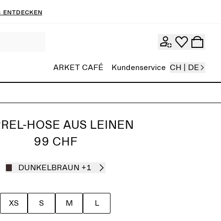
 entdecken
ARKET CAFÉ
Kundenservice
CH | DE
REL-HOSE AUS LEINEN
99 CHF
DUNKELBRAUN
+1
XS
S
M
L