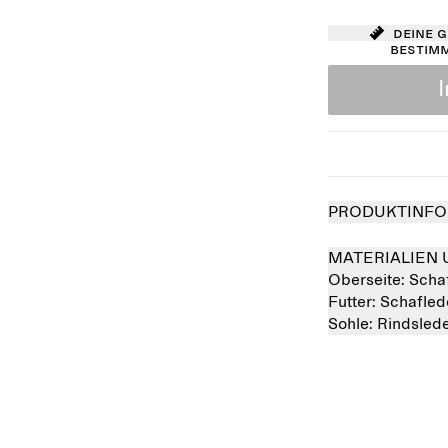
Deine 
bestim
PRODUKTINFO
MATERIALIEN 
Oberseite:
Scha
Futter:
Schafle
Sohle:
Rindsled