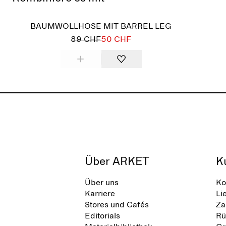
BAUMWOLLHOSE MIT BARREL LEG
89 CHF
50 CHF
Über ARKET
K
Über uns
Ko
Karriere
Li
Stores und Cafés
Za
Editorials
Rü