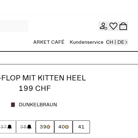
ARKET CAFÉ
Kundenservice
CH | DE
-FLOP MIT KITTEN HEEL
199 CHF
DUNKELBRAUN
37
38
39
40
41