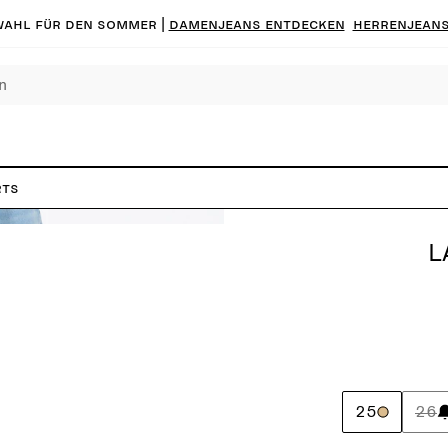
ahl für den Sommer |
Damenjeans entdecken
Herrenjeans
rts
L
25
26