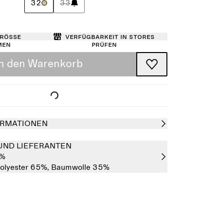
32
33
Größe
Verfügbarkeit in Stores
men
prüfen
In den Warenkorb
RMATIONEN
UND LIEFERANTEN
0%
olyester 65%,
Baumwolle 35%