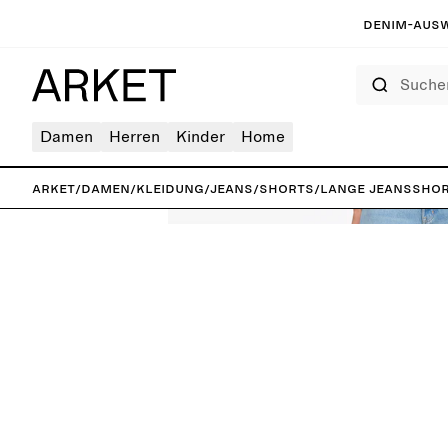
Denim-Ausw
Suchen
Damen
Herren
Kinder
Home
ARKET
/
Damen
/
Kleidung
/
Jeans
/
Shorts
/
Lange Jeanssho