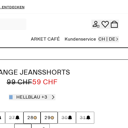
 entdecken
ARKET CAFÉ
Kundenservice
CH | DE
ANGE JEANSSHORTS
99 CHF
59 CHF
HELLBLAU
+3
27
28
29
30
31