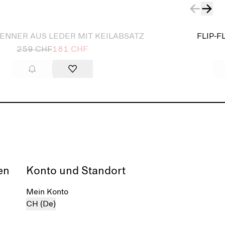
ENNER AUS LEDER MIT KEILABSATZ
FLIP-F
259 CHF
181 CHF
en
Konto und Standort
Mein Konto
CH (De)