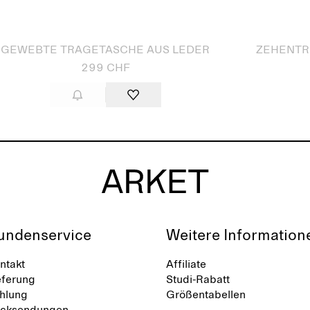
verkauft
Ausverkauft
GEWEBTE TRAGETASCHE AUS LEDER
ZEHENTR
299 CHF
undenservice
Weitere Information
ntakt
Affiliate
eferung
Studi-Rabatt
hlung
Größentabellen