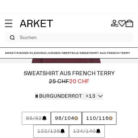
Suchen
ARKET
/
Kinder
/
Kleidung
/
Jungen
/
Oberteile
/
Sweatshirt aus French Terry
SWEATSHIRT AUS FRENCH TERRY
25 CHF
20 CHF
BURGUNDERROT
+13
86/92
98/104
110/116
122/128
134/140