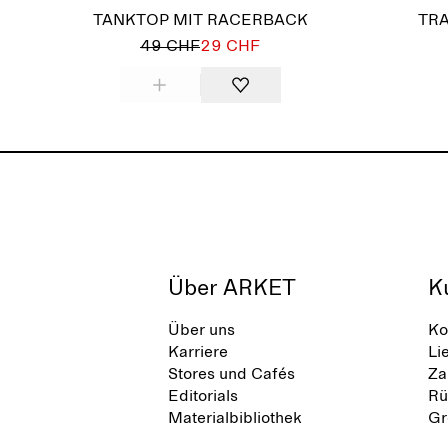
TANKTOP MIT RACERBACK
TR
49 CHF
29 CHF
Über ARKET
K
Über uns
Ko
Karriere
Li
Stores und Cafés
Za
Editorials
Rü
Materialbibliothek
Gr