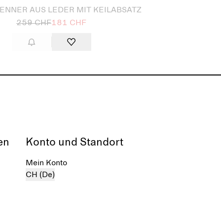
ENNER AUS LEDER MIT KEILABSATZ
259 CHF
181 CHF
en
Konto und Standort
Mein Konto
CH (De)