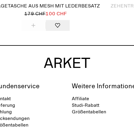
AGETASCHE AUS MESH MIT LEDERBESATZ
ZEHENTR
179 CHF
100 CHF
undenservice
Weitere Information
ntakt
Affiliate
eferung
Studi-Rabatt
hlung
Größentabellen
cksendungen
ößentabellen