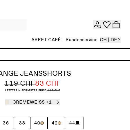
ARKET CAFÉ
Kundenservice
CH | DE
ANGE JEANSSHORTS
119 CHF
83 CHF
Letzter niedrigster Preis:
119 CHF
CREMEWEISS
+1
36
38
40
42
44