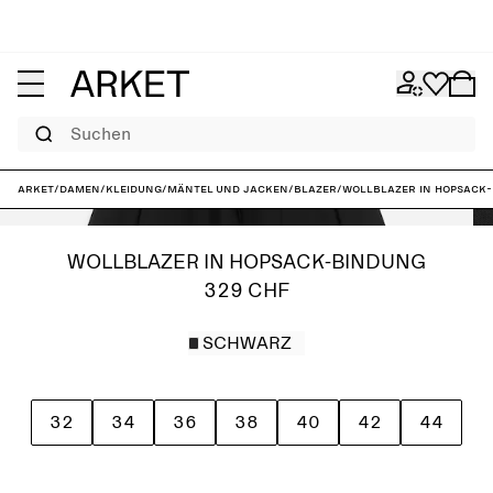
Suchen
ARKET
/
Damen
/
Kleidung
/
Mäntel und Jacken
/
Blazer
/
Wollblazer in Hopsack
WOLLBLAZER IN HOPSACK-BINDUNG
329 CHF
SCHWARZ
32
34
36
38
40
42
44