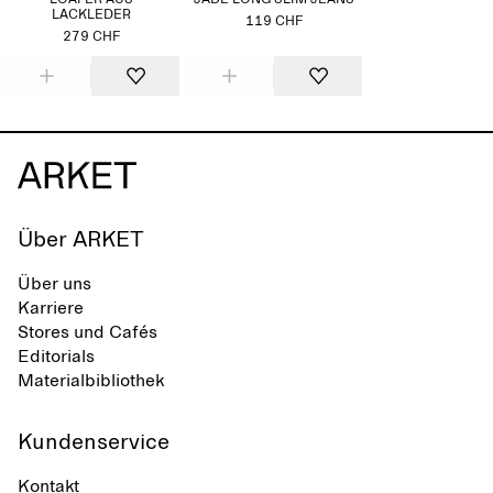
LOAFER AUS
JADE LONG SLIM JEANS
LACKLEDER
119 CHF
279 CHF
Über ARKET
Über uns
Karriere
Stores und Cafés
Editorials
Materialbibliothek
Kundenservice
Kontakt