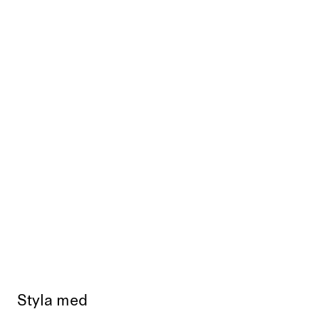
Styla med
Slutsåld
Slut