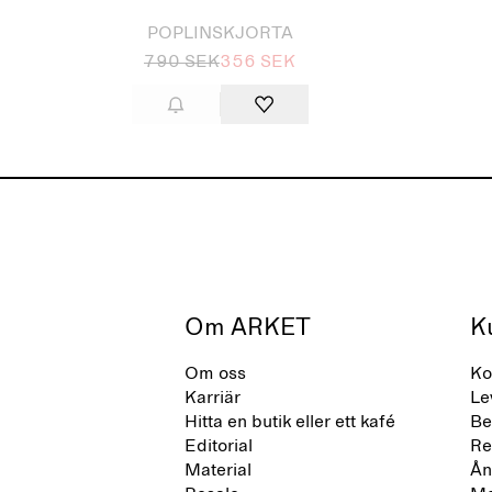
POPLINSKJORTA
790 SEK
356 SEK
Om ARKET
K
Om oss
Ko
Karriär
Le
Hitta en butik eller ett kafé
Be
Editorial
Re
Material
Ån