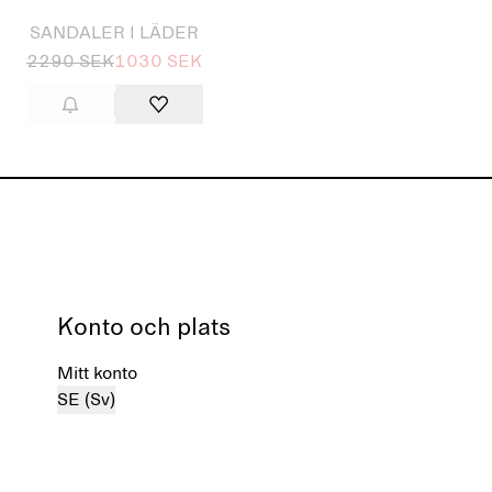
SANDALER I LÄDER
2290 SEK
1030 SEK
Konto och plats
Mitt konto
SE (Sv)