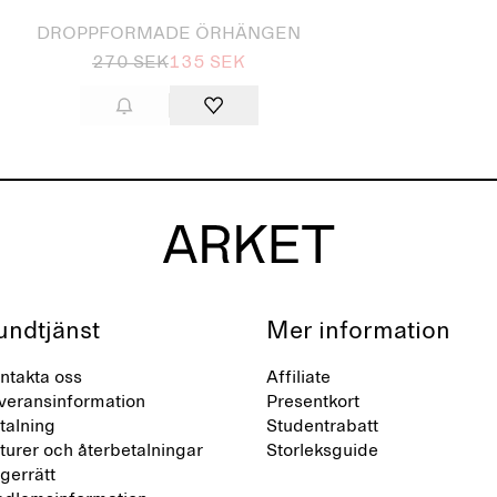
DROPPFORMADE ÖRHÄNGEN
270 SEK
135 SEK
undtjänst
Mer information
ntakta oss
Affiliate
veransinformation
Presentkort
talning
Studentrabatt
turer och återbetalningar
Storleksguide
gerrätt