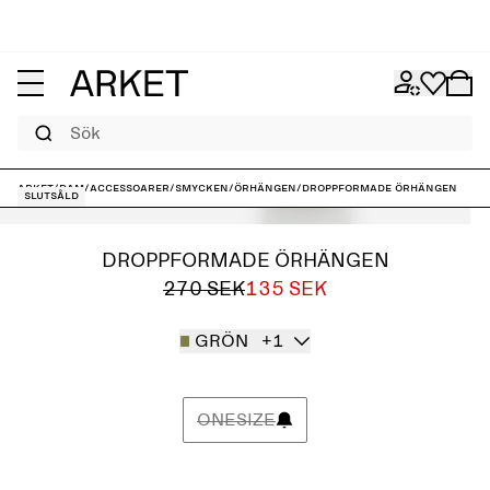
Sök
ARKET
/
Dam
/
Accessoarer
/
Smycken
/
Örhängen
/
Droppformade örhängen
Slutsåld
DROPPFORMADE ÖRHÄNGEN
270 SEK
135 SEK
GRÖN
+1
ONESIZE