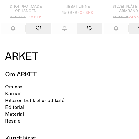
DROPPFORMADE
RIBBAT LINNE
SILVERPLÄTE
ÖRHÄNGEN
ARMBAND
450 SEK
202 SEK
270 SEK
135 SEK
490 SEK
245 
Om ARKET
Om oss
Karriär
Hitta en butik eller ett kafé
Editorial
Material
Resale
Kundtjänst