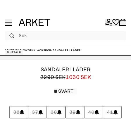
Sök
ARKET
/
Dam
/
Skor
/
Klackskor
/
Sandaler i läder
Slutsåld
SANDALER I LÄDER
2290 SEK
1030 SEK
SVART
36
37
38
39
40
41