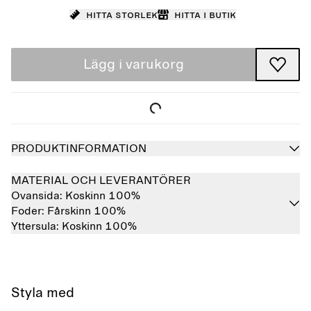
Hitta storlek
Hitta i butik
Lägg i varukorg
PRODUKTINFORMATION
MATERIAL OCH LEVERANTÖRER
Ovansida:
Koskinn 100%
Foder:
Fårskinn 100%
Yttersula:
Koskinn 100%
Styla med
Slutsåld
Slutsåld
Slutsåld