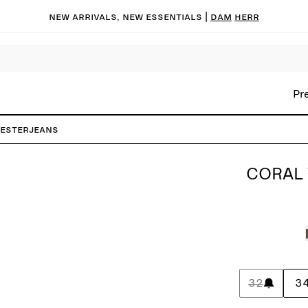
New arrivals, new essentials |
Dam
Herr
Pr
esterjeans
CORAL
32
3