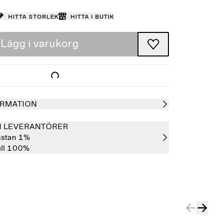
Hitta storlek
Hitta i butik
Lägg i varukorg
RMATION
H LEVERANTÖRER
astan 1%
ll 100%
Slutsåld