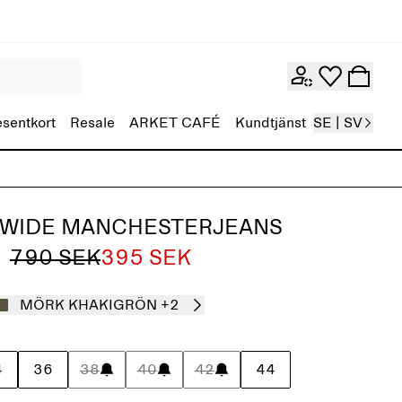
esentkort
Resale
ARKET CAFÉ
Kundtjänst
SE | SV
 WIDE MANCHESTERJEANS
790 SEK
395 SEK
MÖRK KHAKIGRÖN
+2
4
36
38
40
42
44