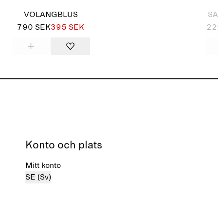
VOLANGBLUS
SA
790 SEK
395 SEK
22
Konto och plats
Mitt konto
SE (Sv)