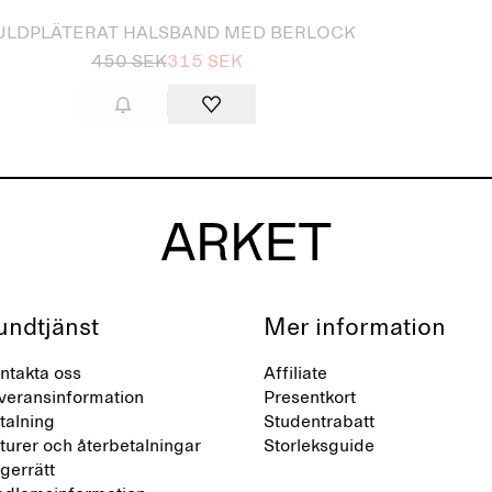
ULDPLÄTERAT HALSBAND MED BERLOCK
450 SEK
315 SEK
undtjänst
Mer information
ntakta oss
Affiliate
veransinformation
Presentkort
talning
Studentrabatt
turer och återbetalningar
Storleksguide
gerrätt