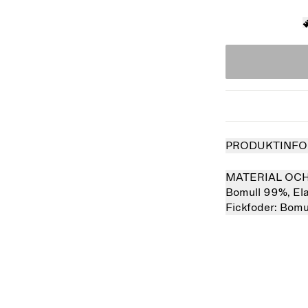
PRODUKTINFO
MATERIAL OC
Bomull 99%,
El
Fickfoder:
Bomu
såld