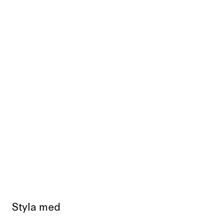
Styla med
Slutsåld
Slut