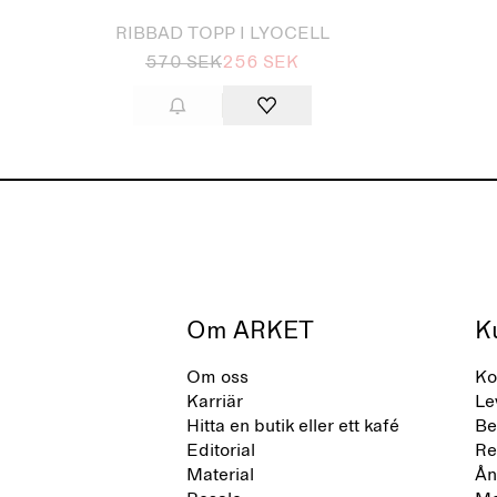
RIBBAD TOPP I LYOCELL
570 SEK
256 SEK
Om ARKET
K
Om oss
Ko
Karriär
Le
Hitta en butik eller ett kafé
Be
Editorial
Re
Material
Ån