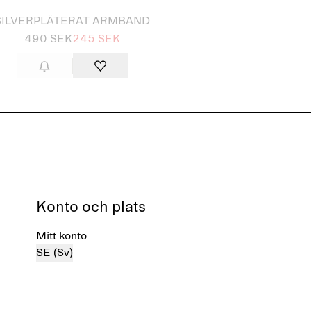
SILVERPLÄTERAT ARMBAND
490 SEK
245 SEK
Konto och plats
Mitt konto
SE (Sv)