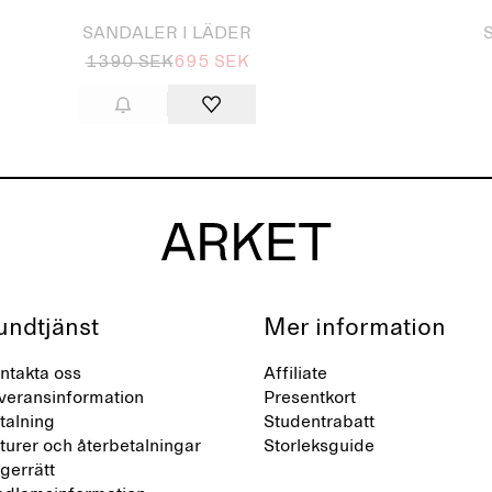
SANDALER I LÄDER
1390 SEK
695 SEK
undtjänst
Mer information
ntakta oss
Affiliate
veransinformation
Presentkort
talning
Studentrabatt
turer och återbetalningar
Storleksguide
gerrätt