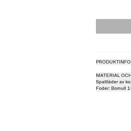
PRODUKTINFO
MATERIAL OC
Spaltläder av k
Foder:
Bomull 
såld
Slutsåld