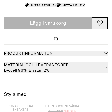
Hitta storlek
Hitta i butik
Lägg i varukorg
PRODUKTINFORMATION
MATERIAL OCH LEVERANTÖRER
Lyocell 98%,
Elastan 2%
Styla med
Slutsåld
Slutsåld
PUMA SPEEDCAT
LITEN BOWLINGVÄSKA
SNEAKERS
1690 SEK
760 SEK