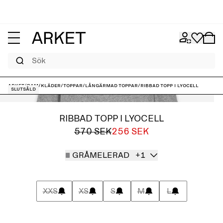
Sök
ARKET
/
Dam
/
Kläder
/
Toppar
/
Långärmad toppar
/
Ribbad topp i lyocell
Slutsåld
RIBBAD TOPP I LYOCELL
570 SEK
256 SEK
GRÅMELERAD
+1
XXS
XS
S
M
L