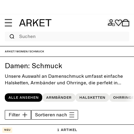
Suchen
ARKET
/
Women
/
Schmuck
Damen: Schmuck
Unsere Auswahl an Damenschmuck umfasst einfache
Halsketten, Armbänder und Ohrringe, die perfekt in
deine Alltagsgarderobe passen. Entdecke Designs mit
Beschichtung aus Gold oder Silber, die nicht aus der
Alle ansehen
Armbänder
Halsketten
Ohrringe
Mode kommen.
Filter
Sortieren nach
1 Artikel
Neu