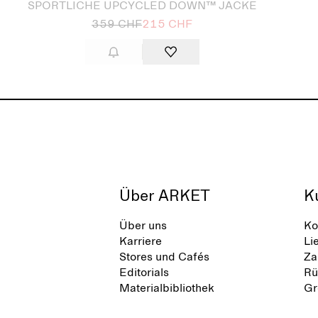
SPORTLICHE UPCYCLED DOWN™ JACKE
359 CHF
215 CHF
Über ARKET
K
Über uns
Ko
Karriere
Li
Stores und Cafés
Za
Editorials
Rü
Materialbibliothek
Gr