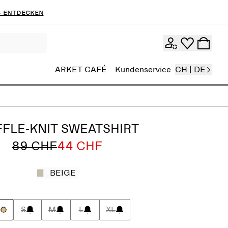
 entdecken
ARKET CAFÉ
Kundenservice
CH | DE
FLE-KNIT SWEATSHIRT
89 CHF
44 CHF
BEIGE
S
S
M
L
XL