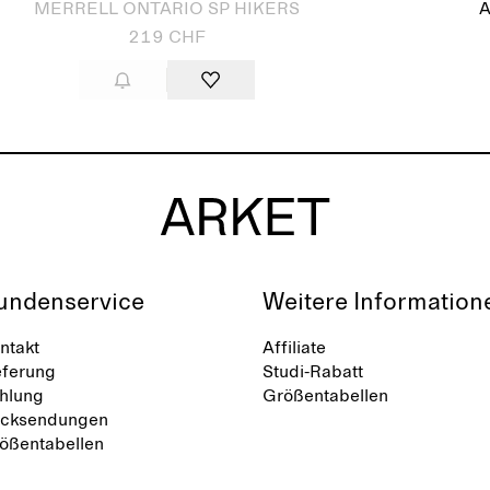
MERRELL ONTARIO SP HIKERS
219 CHF
undenservice
Weitere Information
ntakt
Affiliate
eferung
Studi-Rabatt
hlung
Größentabellen
cksendungen
ößentabellen