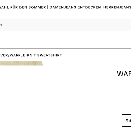
ahl für den Sommer |
Damenjeans entdecken
Herrenjeans
over
/
Waffle-Knit Sweatshirt
WAF
X