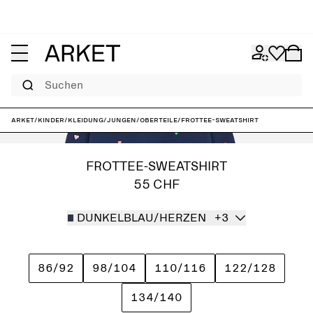
Suchen
ARKET
/
Kinder
/
Kleidung
/
Jungen
/
Oberteile
/
Frottee-Sweatshirt
FROTTEE-SWEATSHIRT
55 CHF
DUNKELBLAU/HERZEN
+3
86/92
98/104
110/116
122/128
134/140