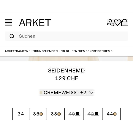
Suchen
ARKET
/
Damen
/
Kleidung
/
Hemden und Blusen
/
Hemden
/
Seidenhemd
SEIDENHEMD
129 CHF
CREMEWEISS
+2
34
36
38
40
42
44