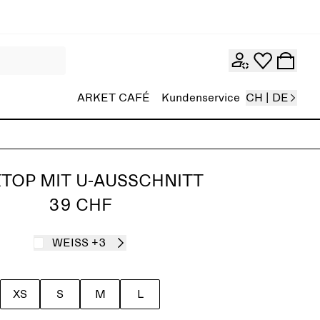
ARKET CAFÉ
Kundenservice
CH | DE
TOP MIT U-AUSSCHNITT
39 CHF
WEISS
+3
XS
S
M
L