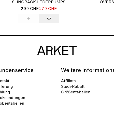
SLINGBACK-LEDERPUMPS
OVERS
299 CHF
179 CHF
undenservice
Weitere Information
ntakt
Affiliate
eferung
Studi-Rabatt
hlung
Größentabellen
cksendungen
ößentabellen