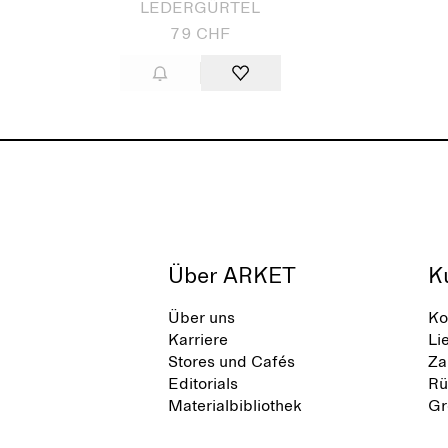
LEDERGÜRTEL
79 CHF
Über ARKET
K
Über uns
Ko
Karriere
Li
Stores und Cafés
Za
Editorials
Rü
Materialbibliothek
Gr