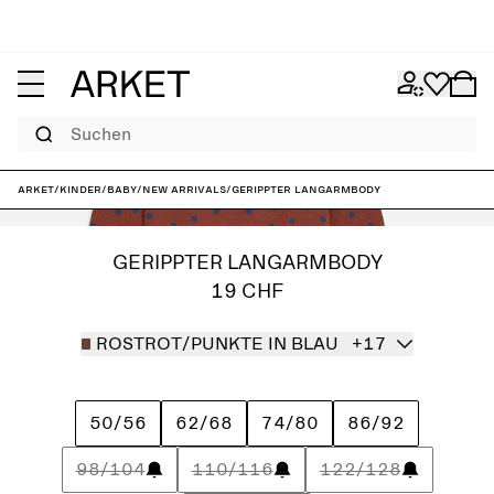
Suchen
ARKET
/
Kinder
/
Baby
/
New arrivals
/
Gerippter Langarmbody
GERIPPTER LANGARMBODY
19 CHF
ROSTROT/PUNKTE IN BLAU
+17
50/56
62/68
74/80
86/92
98/104
110/116
122/128