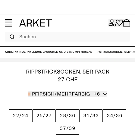
Suchen
ARKET
/
Kinder
/
Kleidung
/
Socken und Strumpfhosen
/
Rippstricksocken, 5er-P
RIPPSTRICKSOCKEN, 5ER-PACK
27 CHF
PFIRSICH/MEHRFARBIG
+6
22/24
25/27
28/30
31/33
34/36
37/39