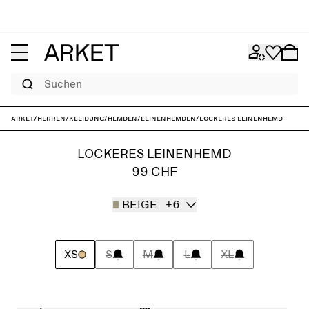
Suchen
ARKET
/
Herren
/
Kleidung
/
Hemden
/
Leinenhemden
/
Lockeres Leinenhemd
LOCKERES LEINENHEMD
99 CHF
BEIGE
+6
XS
S
M
L
XL