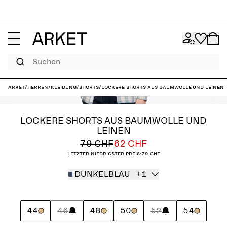
Suchen
ARKET
/
Herren
/
Kleidung
/
Shorts
/
Lockere Shorts aus Baumwolle und Leinen
LOCKERE SHORTS AUS BAUMWOLLE UND
LEINEN
79 CHF
62 CHF
Letzter niedrigster Preis:
79 CHF
DUNKELBLAU
+1
44
46
48
50
52
54