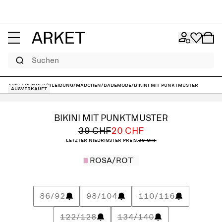
Suchen
ARKET
/
Kinder
/
Kleidung
/
Mädchen
/
Bademode
/
Bikini mit Punktmuster
Ausverkauft
BIKINI MIT PUNKTMUSTER
39 CHF
20 CHF
Letzter niedrigster Preis:
39 CHF
ROSA/ROT
86/92
98/104
110/116
122/128
134/140