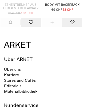
ZEHENTRENNER AUS
BODY MIT RACERBACK
LEDER MIT KEILABSATZ
69 CHF
48 CHF
259 CHF
181 CHF
Über ARKET
Über uns
Karriere
Stores und Cafés
Editorials
Materialbibliothek
Kundenservice