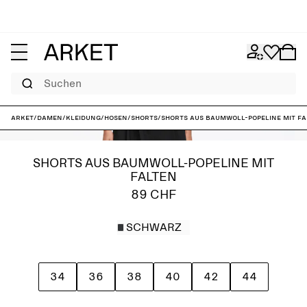
Suchen
ARKET
/
Damen
/
Kleidung
/
Hosen
/
Shorts
/
Shorts aus Baumwoll-Popeline mit Fa
SHORTS AUS BAUMWOLL-POPELINE MIT
FALTEN
89 CHF
SCHWARZ
34
36
38
40
42
44