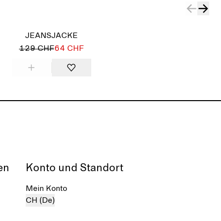
JEANSJACKE
129 CHF
64 CHF
en
Konto und Standort
Mein Konto
CH (De)