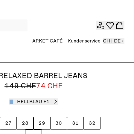
ARKET CAFÉ
Kundenservice
CH | DE
 RELAXED BARREL JEANS
149 CHF
74 CHF
HELLBLAU
+1
27
28
29
30
31
32