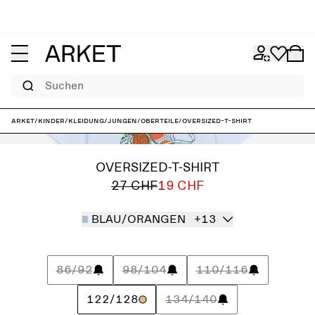
Suchen
ARKET
/
Kinder
/
Kleidung
/
Jungen
/
Oberteile
/
Oversized-T-Shirt
OVERSIZED-T-SHIRT
27 CHF
19 CHF
BLAU/ORANGEN
+13
86/92
98/104
110/116
122/128
134/140