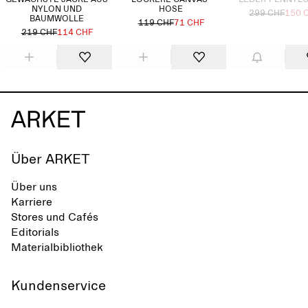
GEWACHSTE JACKE AUS
LOCKERE CANVAS-
LEDER-PENNYL
NYLON UND
HOSE
299 CHF
150 
BAUMWOLLE
119 CHF
71 CHF
219 CHF
114 CHF
Über ARKET
Über uns
Karriere
Stores und Cafés
Editorials
Materialbibliothek
Kundenservice