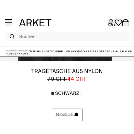
Suchen
ARKET
/
Herren
/
Neu im Shop
/
Schuhe und Accessoires
/
Tragetasche aus Nylon
Ausverkauft
TRAGETASCHE AUS NYLON
79 CHF
44 CHF
SCHWARZ
NOSIZE