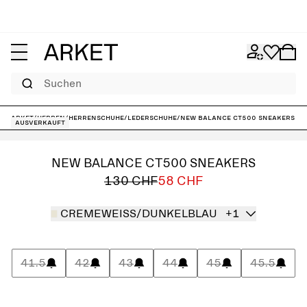
Suchen
ARKET
/
Herren
/
Herrenschuhe
/
Lederschuhe
/
New Balance CT500 Sneakers
Ausverkauft
NEW BALANCE CT500 SNEAKERS
130 CHF
58 CHF
CREMEWEISS/DUNKELBLAU
+1
41.5
42
43
44
45
45.5