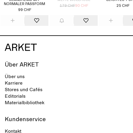
JEANSHEMD MIT
WEITE WOLLHOSE
LEICHTES T-S
NORMALER PASSFORM
179 CHF
90 CHF
25 CHF
99 CHF
Über ARKET
Über uns
Karriere
Stores und Cafés
Editorials
Materialbibliothek
Kundenservice
Kontakt