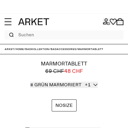
Suchen
ARKET
/
Home
/
Badkollektion
/
Badaccessoires
/
Marmortablett
MARMORTABLETT
69 CHF
48 CHF
GRÜN MARMORIERT
+1
NOSIZE