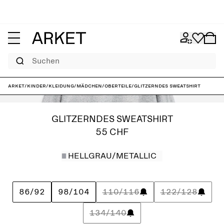
Suchen
ARKET
/
Kinder
/
Kleidung
/
Mädchen
/
Oberteile
/
Glitzerndes Sweatshirt
GLITZERNDES SWEATSHIRT
55 CHF
HELLGRAU/METALLIC
86/92
98/104
110/116
122/128
134/140