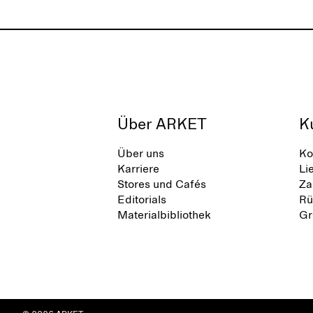
Über ARKET
K
Über uns
Ko
Karriere
Li
Stores und Cafés
Za
Editorials
Rü
Materialbibliothek
Gr