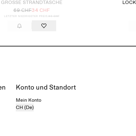
GROSSE STRANDTASCHE
LOCK
69 CHF
34 CHF
Letzter niedrigster Preis:
69 CHF
en
Konto und Standort
Mein Konto
CH (De)