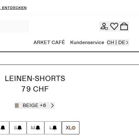
 entdecken
ARKET CAFÉ
Kundenservice
CH | DE
LEINEN-SHORTS
79 CHF
BEIGE
+6
S
S
M
L
XL