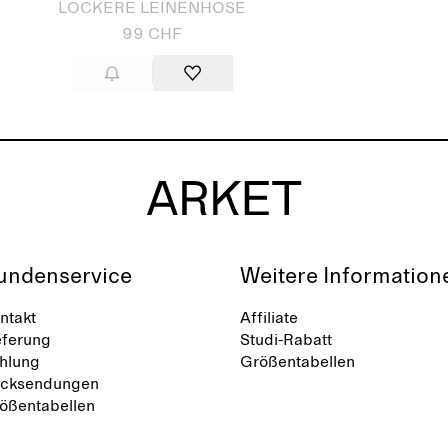
LOCKERE LEINENHOSE
99 CHF
undenservice
Weitere Information
ntakt
Affiliate
eferung
Studi-Rabatt
hlung
Größentabellen
cksendungen
ößentabellen