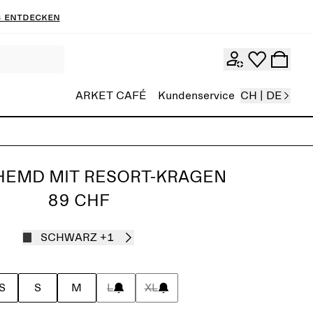
 entdecken
ARKET CAFÉ
Kundenservice
CH | DE
HEMD MIT RESORT-KRAGEN
89 CHF
SCHWARZ
+1
S
S
M
L
XL