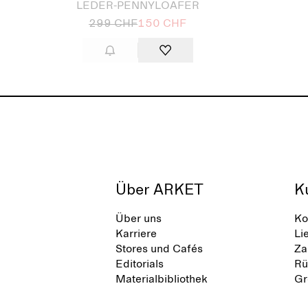
LEDER-PENNYLOAFER
299 CHF
150 CHF
Über ARKET
K
Über uns
Ko
Karriere
Li
Stores und Cafés
Za
Editorials
Rü
Materialbibliothek
Gr