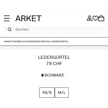
Suchen
ARKET
/
Damen
/
Accessoires
/
Gürtel
/
Ledergürtel
LEDERGÜRTEL
79 CHF
SCHWARZ
XS/S
M/L