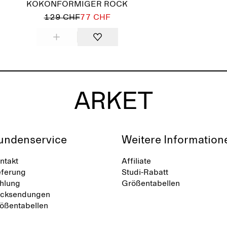
KOKONFÖRMIGER ROCK
129 CHF
77 CHF
undenservice
Weitere Information
ntakt
Affiliate
eferung
Studi-Rabatt
hlung
Größentabellen
cksendungen
ößentabellen