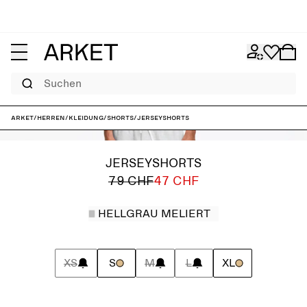
Suchen
ARKET
/
Herren
/
Kleidung
/
Shorts
/
Jerseyshorts
JERSEYSHORTS
79 CHF
47 CHF
HELLGRAU MELIERT
XS
S
M
L
XL