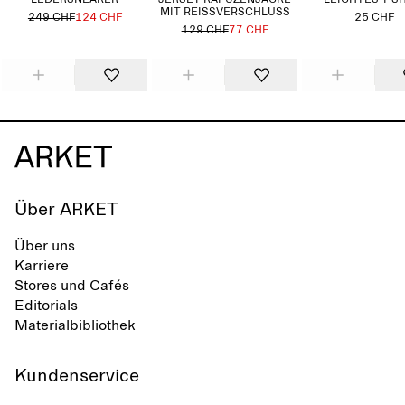
LEDERSNEAKER
JERSEY-KAPUZENJACKE
LEICHTES T-S
MIT REISSVERSCHLUSS
249 CHF
124 CHF
25 CHF
129 CHF
77 CHF
Über ARKET
Über uns
Karriere
Stores und Cafés
Editorials
Materialbibliothek
Kundenservice