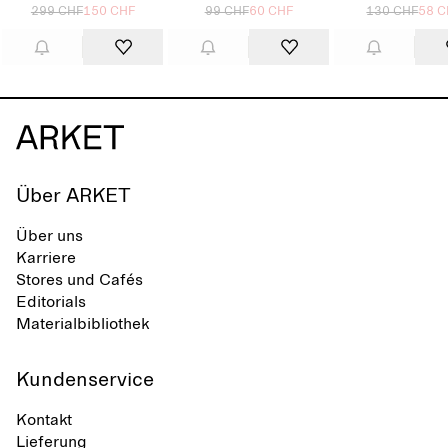
299 CHF
150 CHF
99 CHF
60 CHF
130 CHF
58 C
Über ARKET
Über uns
Karriere
Stores und Cafés
Editorials
Materialbibliothek
Kundenservice
Kontakt
Lieferung