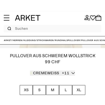
Suchen
ARKET
/
Herren
/
Kleidung
/
Strickwaren
/
Rundhalspullover
/
Pullover aus sch
PULLOVER AUS SCHWEREM WOLLSTRICK
99 CHF
CREMEWEISS
+11
XS
S
M
L
XL