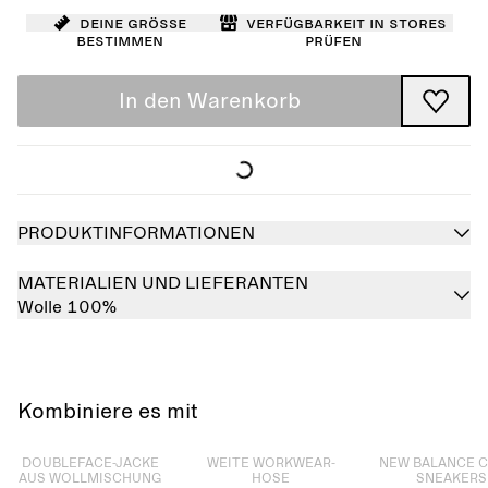
Deine Größe
Verfügbarkeit in Stores
bestimmen
prüfen
In den Warenkorb
PRODUKTINFORMATIONEN
MATERIALIEN UND LIEFERANTEN
Wolle 100%
Kombiniere es mit
Ausverkauft
Ausverkauft
Ausverkauft
DOUBLEFACE-JACKE
WEITE WORKWEAR-
NEW BALANCE 
AUS WOLLMISCHUNG
HOSE
SNEAKERS