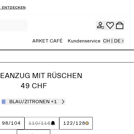
 entdecken
ARKET CAFÉ
Kundenservice
CH | DE
EANZUG MIT RÜSCHEN
49 CHF
BLAU/ZITRONEN
+1
98/104
110/116
122/128