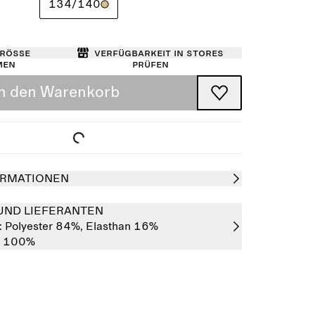
134/140
Größe
Verfügbarkeit in Stores
men
prüfen
In den Warenkorb
RMATIONEN
UND LIEFERANTEN
:
Polyester 84%,
Elasthan 16%
r 100%