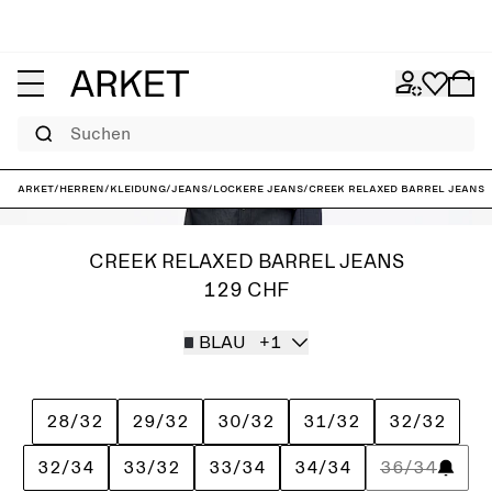
Suchen
ARKET
/
Herren
/
Kleidung
/
Jeans
/
Lockere Jeans
/
CREEK Relaxed Barrel Jeans
CREEK RELAXED BARREL JEANS
129 CHF
BLAU
+1
28/32
29/32
30/32
31/32
32/32
32/34
33/32
33/34
34/34
36/34