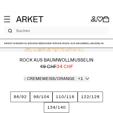
Suchen
ARKET
/
Kinder
/
Kleidung
/
Mädchen
/
Röcke
/
Rock aus Baumwollmusselin
ROCK AUS BAUMWOLLMUSSELIN
49 CHF
34 CHF
CREMEWEISS/ORANGE
+1
86/92
98/104
110/116
122/128
134/140