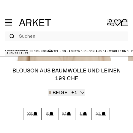
Suchen
ARKET
/
Herren
/
Kleidung
/
Mäntel und Jacken
/
Blouson aus Baumwolle und Le
Ausverkauft
BLOUSON AUS BAUMWOLLE UND LEINEN
199 CHF
BEIGE
+1
XS
S
M
L
XL