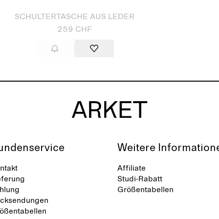
SCHULTERTASCHE AUS LEDER
259 CHF
undenservice
Weitere Information
ntakt
Affiliate
eferung
Studi-Rabatt
hlung
Größentabellen
cksendungen
ößentabellen