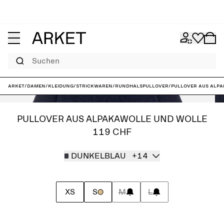
Suchen
ARKET
/
Damen
/
Kleidung
/
Strickwaren
/
Rundhalspullover
/
Pullover aus Alp
PULLOVER AUS ALPAKAWOLLE UND WOLLE
119 CHF
DUNKELBLAU
+14
XS
S
M
L